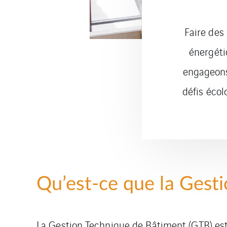
Faire des
énergéti
engageons
défis écol
Qu’est-ce que la Gest
La Gestion Technique de Bâtiment (GTB) est 