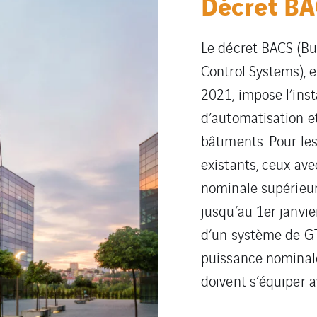
Décret B
Le décret BACS (Bu
Control Systems), e
2021, impose l’ins
d’automatisation e
bâtiments. Pour les
existants, ceux av
nominale supérieu
jusqu’au 1er janvi
d’un système de G
puissance nominal
doivent s’équiper a