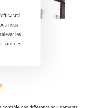
efficacité
Nous nous
elever les
tissant des
?
le contrôle des différents équipements