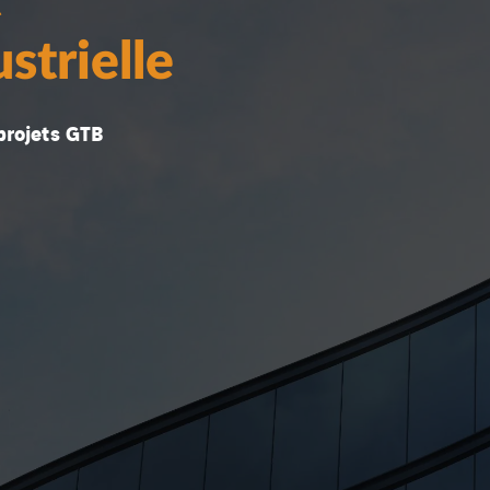
t
strielle
rojets GTB